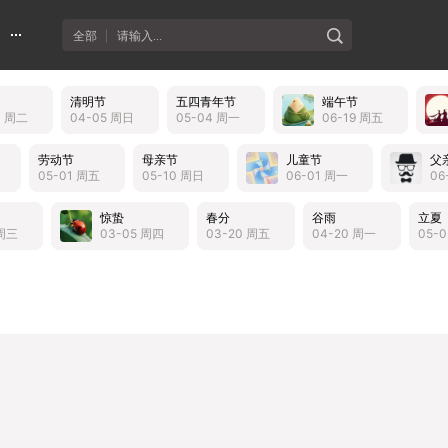
全部
请输入...
清明节
五四青年节
端午节
3 周二
04-05 周日
05-04 周一
06-19 周五
劳动节
母亲节
儿童节
父
05-01 周五
05-10 周日
06-01 周一
06
惊蛰
春分
谷雨
立夏
 周三
03-05 周四
03-20 周五
04-20 周一
05-