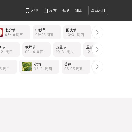
登录
注册
企业入口
APP
发布
七夕节
中秋节
国庆节
重阳节
08-19 周三
09-25 周五
10-01 周四
10-19 周一
亲节
教师节
万圣节
圣诞节
-21 周日
09-10 周四
10-31 周六
12-25 周五
小满
芒种
夏至
小
05 周二
05-21 周四
06-05 周五
06-21 周日
07