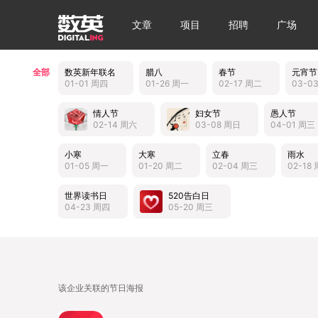
文章
项目
招聘
广场
全部
数英新年联名
腊八
春节
元宵节
01-01 周四
01-26 周一
02-17 周二
03-0
情人节
妇女节
愚人节
02-14 周六
03-08 周日
04-01 周三
小寒
大寒
立春
雨水
01-05 周一
01-20 周二
02-04 周三
02-18
世界读书日
520告白日
04-23 周四
05-20 周三
该企业关联的节日海报