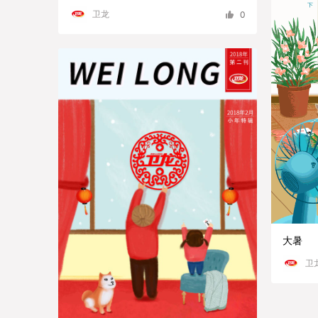
卫龙
0
大暑
卫