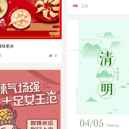
卫龙
辣味更浓
龙
0