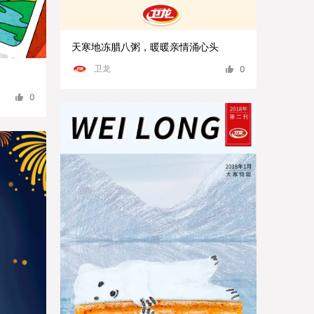
天寒地冻腊八粥，暖暖亲情涌心头
卫龙
0
0