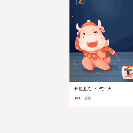
开包卫龙，牛气冲天
卫龙