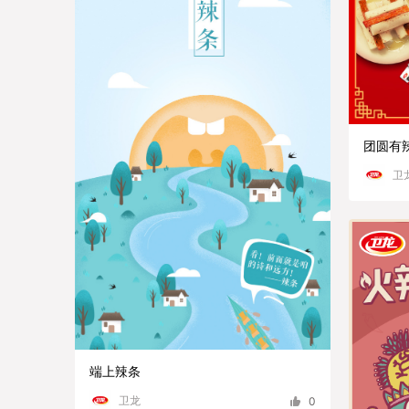
团圆有
卫
端上辣条
卫龙
0