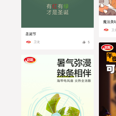
魔法美
卫
圣诞节
卫龙
5