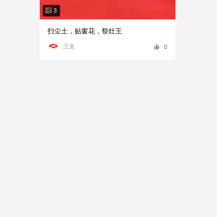
3
扫尘土，贴窗花，祭灶王
卫龙
0