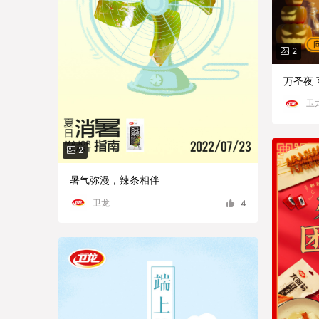
2
万圣夜
卫
2
暑气弥漫，辣条相伴
卫龙
4