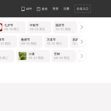
登录
注册
企业入口
APP
发布
七夕节
中秋节
国庆节
重阳节
08-19 周三
09-25 周五
10-01 周四
10-19 周一
亲节
教师节
万圣节
圣诞节
-21 周日
09-10 周四
10-31 周六
12-25 周五
小满
芒种
夏至
小
05 周二
05-21 周四
06-05 周五
06-21 周日
07