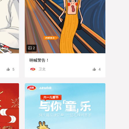
2
呐喊警告！
卫龙
5
4