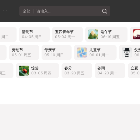
全部
请输入...
清明节
五四青年节
端午节
3 周二
04-05 周日
05-04 周一
06-19 周五
劳动节
母亲节
儿童节
父
05-01 周五
05-10 周日
06-01 周一
06
惊蛰
春分
谷雨
立夏
 周三
03-05 周四
03-20 周五
04-20 周一
05-