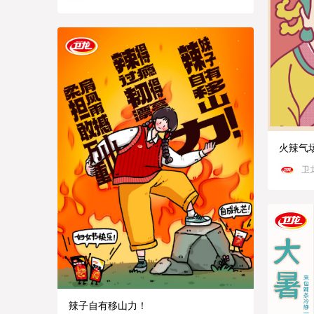
火辣气
卫
辣子自有移山力！