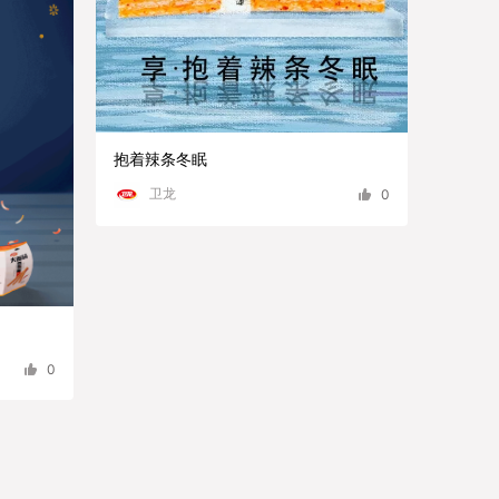
抱着辣条冬眠
卫龙
0
0