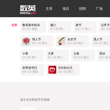
文章
项目
招聘
广场
全部
数英新年联名
腊八
春节
元宵节
01-01 周四
01-26 周一
02-17 周二
03-0
情人节
妇女节
愚人节
02-14 周六
03-08 周日
04-01 周三
小寒
大寒
立春
雨水
01-05 周一
01-20 周二
02-04 周三
02-18
世界读书日
520告白日
04-23 周四
05-20 周三
该企业关联的节日海报