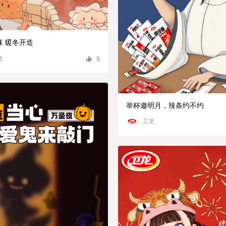
味 暖冬开造
龙
5
举杯邀明月，辣条约不约
卫龙