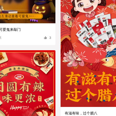
 可爱鬼来敲门
龙
3
有滋有味，过个腊八