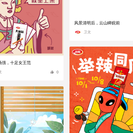
风景清明后，云山睥睨前
卫龙
场强，十足女王范
龙
0