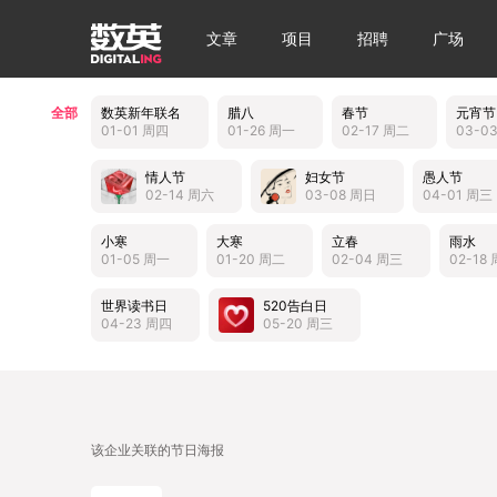
文章
项目
招聘
广场
全部
数英新年联名
腊八
春节
元宵节
01-01 周四
01-26 周一
02-17 周二
03-0
情人节
妇女节
愚人节
02-14 周六
03-08 周日
04-01 周三
小寒
大寒
立春
雨水
01-05 周一
01-20 周二
02-04 周三
02-18
世界读书日
520告白日
04-23 周四
05-20 周三
该企业关联的节日海报