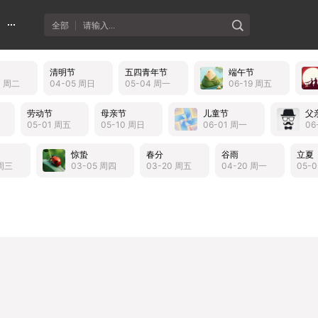
全部
请输入...
清明节
五四青年节
端午节
3 周二
04-05 周日
05-04 周一
06-19 周五
劳动节
母亲节
儿童节
父
05-01 周五
05-10 周日
06-01 周一
06
惊蛰
春分
谷雨
立夏
 周三
03-05 周四
03-20 周五
04-20 周一
05-