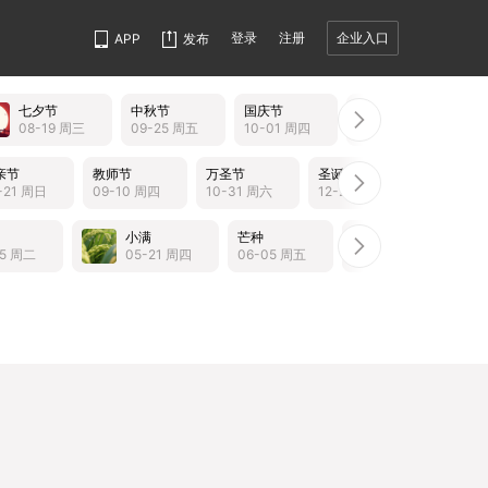
登录
注册
企业入口
APP
发布
七夕节
中秋节
国庆节
重阳节
08-19 周三
09-25 周五
10-01 周四
10-19 周一
亲节
教师节
万圣节
圣诞节
-21 周日
09-10 周四
10-31 周六
12-25 周五
小满
芒种
夏至
小
05 周二
05-21 周四
06-05 周五
06-21 周日
07