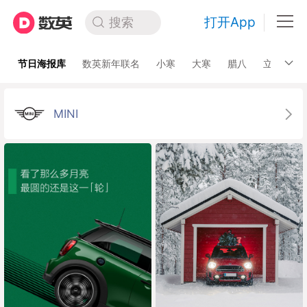
打开App
搜索
节日海报库
数英新年联名
小寒
大寒
腊八
立春
MINI