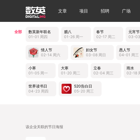
文章
项目
招聘
广场
全部
数英新年联名
腊八
春节
元宵节
01-01 周四
01-26 周一
02-17 周二
03-0
情人节
妇女节
愚人节
02-14 周六
03-08 周日
04-01 周三
小寒
大寒
立春
雨水
01-05 周一
01-20 周二
02-04 周三
02-18
世界读书日
520告白日
04-23 周四
05-20 周三
该企业关联的节日海报