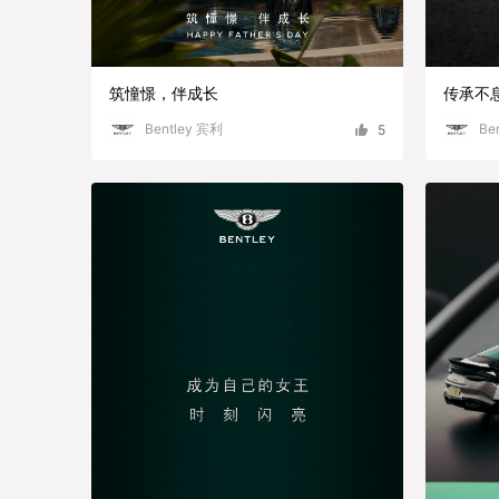
筑憧憬，伴成长
传承不
Bentley 宾利
Be
5