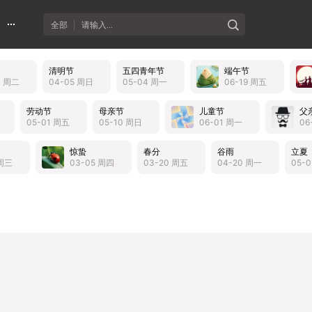
全部
请输入...
清明节
五四青年节
端午节
3 周二
04-05 周日
05-04 周一
06-19 周五
劳动节
母亲节
儿童节
父
05-01 周五
05-10 周日
06-01 周一
06
惊蛰
春分
谷雨
立夏
 周三
03-05 周四
03-20 周五
04-20 周一
05-