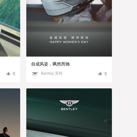
自成风姿，飒然而驰
Bentley 宾利
0
0