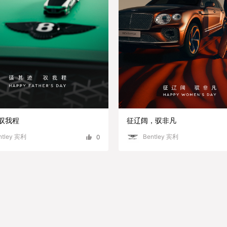
,驭我程
征辽阔，驭非凡
ntley 宾利
Bentley 宾利
0