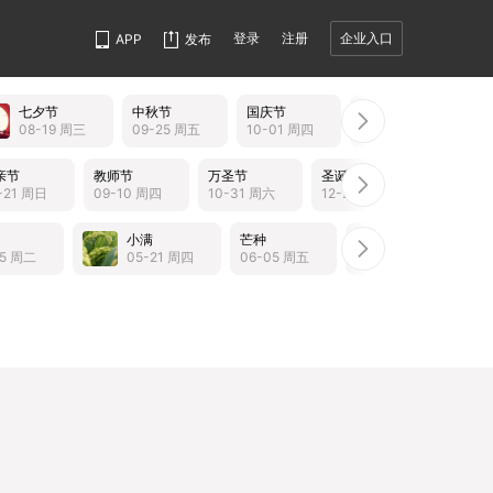
登录
注册
企业入口
APP
发布
七夕节
中秋节
国庆节
重阳节
08-19 周三
09-25 周五
10-01 周四
10-19 周一
亲节
教师节
万圣节
圣诞节
-21 周日
09-10 周四
10-31 周六
12-25 周五
小满
芒种
夏至
小
05 周二
05-21 周四
06-05 周五
06-21 周日
07