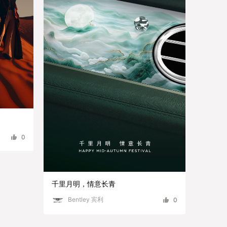
0
千里月明，情意长青
Bentley 宾利
0