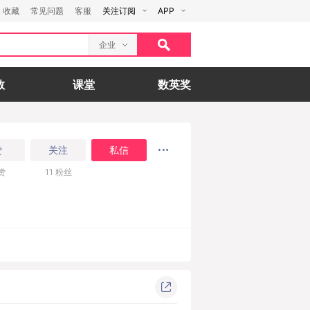
收藏
常见问题
客服
关注订阅
APP
企业
数
课堂
数英奖
赞
关注
私信
赞
11
粉丝