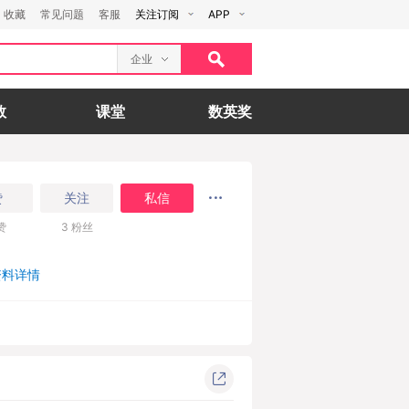
收藏
常见问题
客服
关注订阅
APP
企业
数
课堂
数英奖
赞
关注
私信
赞
3
粉丝
资料详情