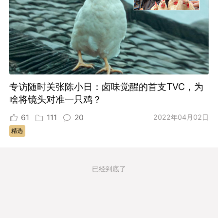
专访随时关张陈小日：卤味觉醒的首支TVC，为
啥将镜头对准一只鸡？
61
111
20
2022年04月02日
精选
已经到底了