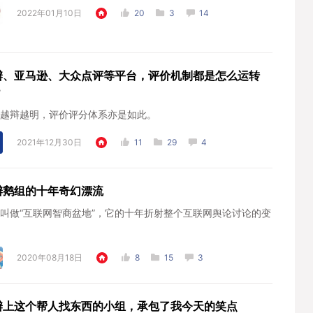
2022年01月10日
20
3
14
瓣、亚马逊、大众点评等平台，评价机制都是怎么运转
？
越辩越明，评价评分体系亦是如此。
2021年12月30日
11
29
4
瓣鹅组的十年奇幻漂流
叫做“互联网智商盆地”，它的十年折射整个互联网舆论讨论的变
2020年08月18日
8
15
3
瓣上这个帮人找东西的小组，承包了我今天的笑点