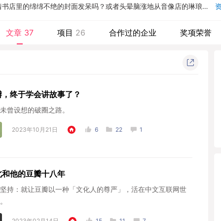
书店里的绵绵不绝的封面发呆吗？或者头晕脑涨地从音像店的琳琅满
和网上购物降临之后，即使在最小的城镇，你的选择也在每天成百上千
有你会喜爱的东西，但十有八九它们会在不知不觉中和你擦肩而过。媒
文章
37
项目
26
合作过的企业
奖项荣誉
无处不在，对只适合一群人的东西却显得力不从心。而且，萝卜青菜，
的娱乐编辑和报纸的书评作家多么公正和勤勉，他们的帮助都不可能对
瓣，终于学会讲故事了？
未曾设想的破圈之路。
2023年10月21日
6
22
1
北和他的豆瓣十八年​
坚持：就让豆瓣以一种「文化人的尊严」，活在中文互联网世
。
2023年02月14日
15
11
7