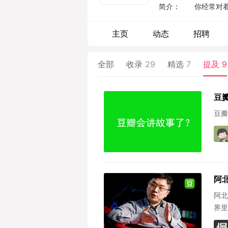
简介： 你经常对着
目中逃出？宽带下载
地增加。这其中一定
主页
动态
招聘
体让老少咸宜的大片
各有所爱，不管电视
全部
收录
29
精选
7
提及
9
所有人同样有效。...
豆
豆瓣
阿
阿北
界里