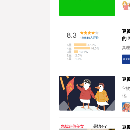
豆
的
真理
豆
它被
化。
豆