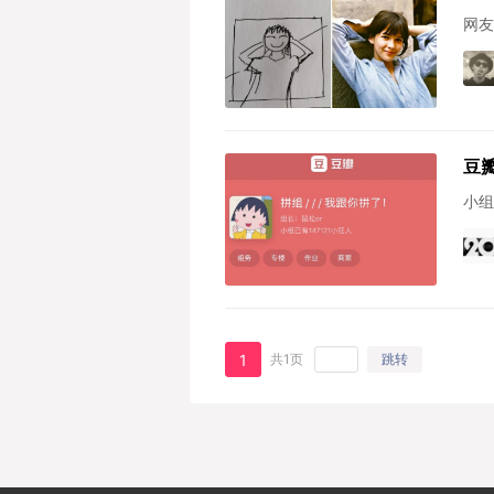
网友
豆
小组
1
共1页
跳转