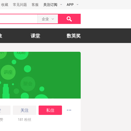
收藏
常见问题
客服
关注订阅
APP
企业
数
课堂
数英奖
赞
关注
私信
赞
181
粉丝