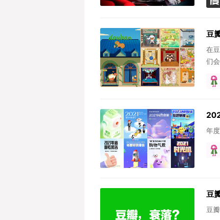
豆
在豆
们会
2
年度
豆
豆瓣