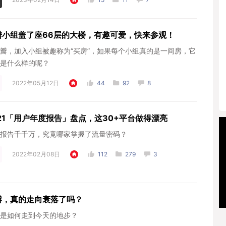
瓣小组盖了座66层的大楼，有趣可爱，快来参观！
瓣，加入小组被趣称为“买房”，如果每个小组真的是一间房，它
是什么样的呢？
2022年05月12日
44
92
8
021「用户年度报告」盘点，这30+平台做得漂亮
报告千千万，究竟哪家掌握了流量密码？
2022年02月08日
112
279
3
瓣，真的走向衰落了吗？
是如何走到今天的地步？