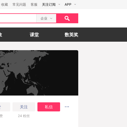
收藏
常见问题
客服
关注订阅
APP
企业
数
课堂
数英奖
赞
关注
私信
赞
24
粉丝