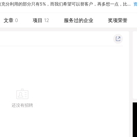
被充分利用的部分只有5%，而我们希望可以替客户，再多想一点，比做
al，比做digital的多懂一点策略，比做执行的多懂一点品牌，用创意去解
文章
0
项目
12
服务过的企业
奖项荣誉
还没有招聘