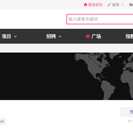
数英首页
发布
项目
招聘
广场
指
x0
11