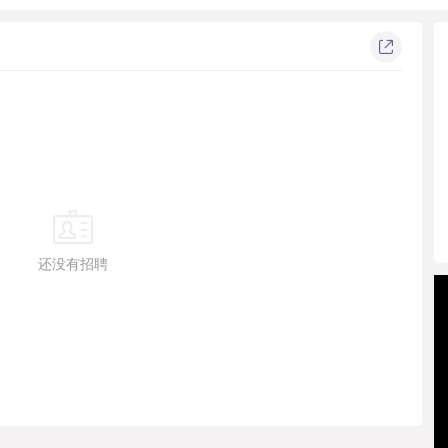
，业界评价他“改变了世界酒店业的发展史”。...
还没有招聘