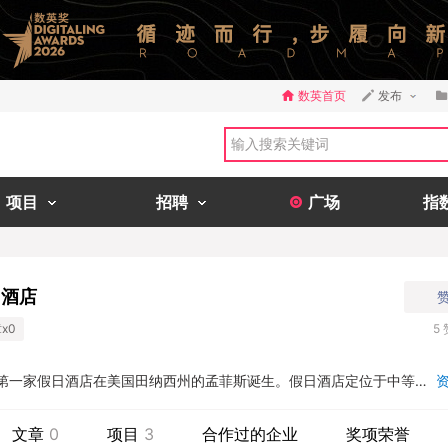
数英首页
发布
项目
招聘
广场
指
假日酒店
x0
5
上第一家假日酒店在美国田纳西州的孟菲斯诞生。假日酒店定位于中等价
快就吸引了占当地市场总量65%的中等价格市场的客人。当时，市场上
酒店，假日酒店的成功顺理成章。而他的创始人威尔逊先生第一个将特
文章
0
项目
3
合作过的企业
奖项荣誉