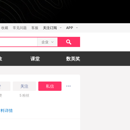
收藏
常见问题
客服
关注订阅
APP
企业
数
课堂
数英奖
赞
关注
私信
赞
5
粉丝
资料详情