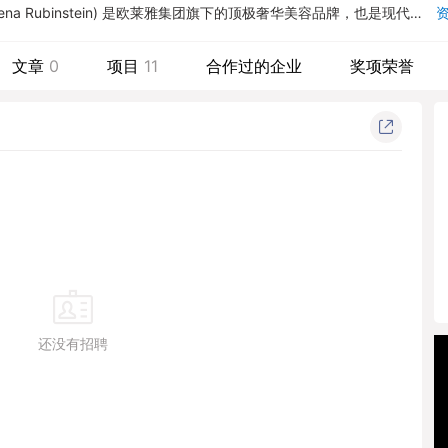
lena Rubinstein) 是欧莱雅集团旗下的顶极奢华美容品牌，也是现代美
一。大胆视野、智慧创新与灵感之美，是对创始人赫莲娜夫人品牌理念
文章
0
项目
11
合作过的企业
奖项荣誉
还没有招聘