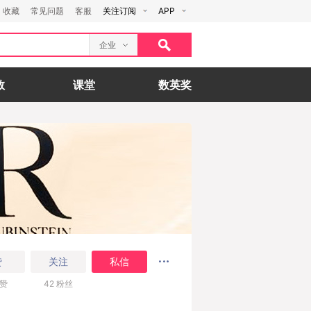
收藏
常见问题
客服
关注订阅
APP
企业
数
课堂
数英奖
赞
关注
私信
赞
42
粉丝