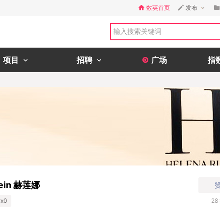
数英首页
发布
项目
招聘
广场
指
tein 赫莲娜
x0
28