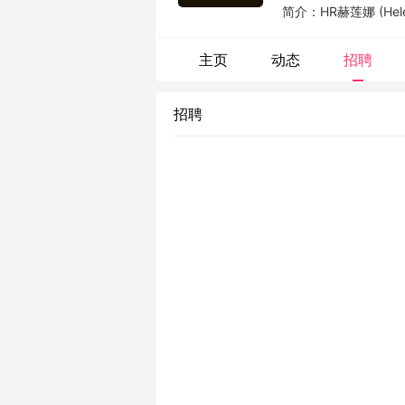
简介：HR赫莲娜 (He
容行业的奠基品牌之
的完美诠释。...
主页
动态
招聘
招聘