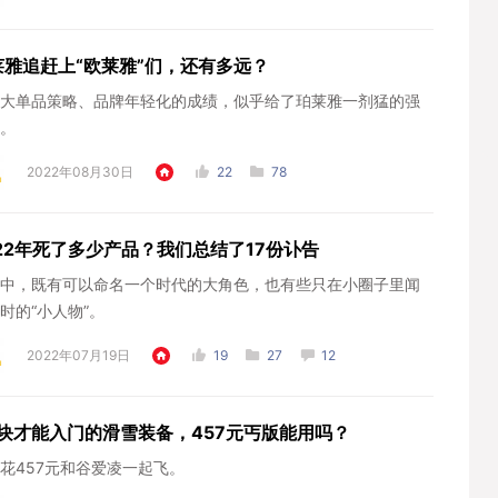
莱雅追赶上“欧莱雅”们，还有多远？
大单品策略、品牌年轻化的成绩，似乎给了珀莱雅一剂猛的强
。
2022年08月30日
22
78
022年死了多少产品？我们总结了17份讣告
中，既有可以命名一个时代的大角色，也有些只在小圈子里闻
时的“小人物”。
2022年07月19日
19
27
12
万块才能入门的滑雪装备，457元丐版能用吗？
花457元和谷爱凌一起飞。