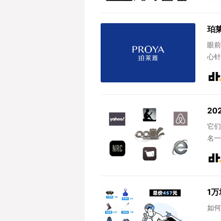
珀
眼前
心针
2
它们
名一
1
如何