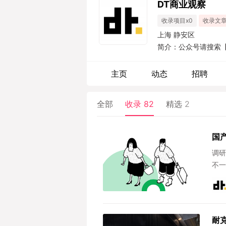
DT商业观察
收录项目x0
收录文章
上海 静安区
简介：公众号请搜索【
主页
动态
招聘
全部
收录
82
精选
2
国
调研
不一
耐