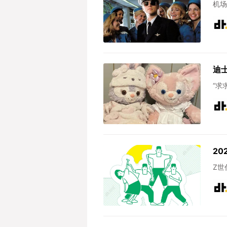
机场
迪
“求
​2
Z世