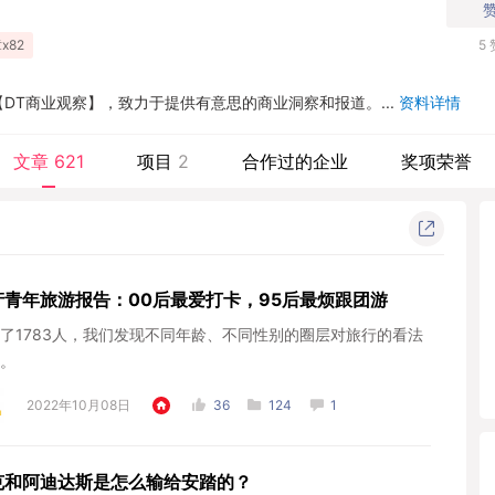
x82
5
DT商业观察】，致力于提供有意思的商业洞察和报道。...
资料详情
文章
621
项目
2
合作过的企业
奖项荣誉
产青年旅游报告：00后最爱打卡，95后最烦跟团游
了1783人，我们发现不同年龄、不同性别的圈层对旅行的看法
。
2022年10月08日
36
124
1
克和阿迪达斯是怎么输给安踏的？