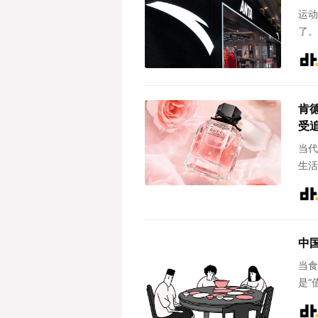
运动
了。
肯
受
当代
生活
中
当食
是“