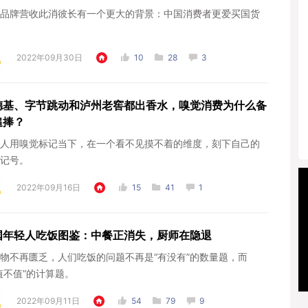
品牌营收此消彼长有一个更大的背景：中国消费者更爱买国货
2022年09月30日
10
28
3
德基、字节跳动和泸州老窖都出香水，嗅觉消费为什么备
追捧？
人用嗅觉标记当下，在一个看不见摸不着的维度，刻下自己的
记号。
2022年09月16日
15
41
1
国年轻人吃饭图鉴：中餐正消失，厨师在隐退
物不再匮乏，人们吃饭的问题不再是“有没有”的数量题，而
值不值”的计算题。
2022年09月11日
54
79
9