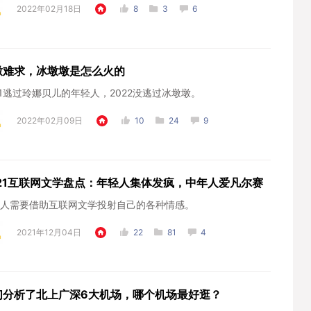
2022年02月18日
8
3
6
墩难求，冰墩墩是怎么火的
21逃过玲娜贝儿的年轻人，2022没逃过冰墩墩。
2022年02月09日
10
24
9
021互联网文学盘点：年轻人集体发疯，中年人爱凡尔赛
人需要借助互联网文学投射自己的各种情感。
2021年12月04日
22
81
4
们分析了北上广深6大机场，哪个机场最好逛？