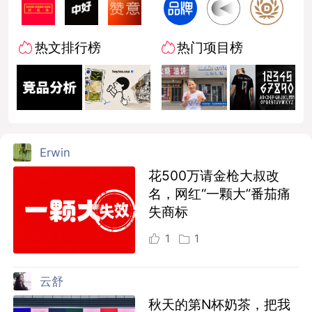
热文排行榜
热门项目榜
Erwin
花500万请金枪大叔改
名，网红“一颗大”番茄痛
失商标
1
1
云舒
秋天的第N杯奶茶，把我