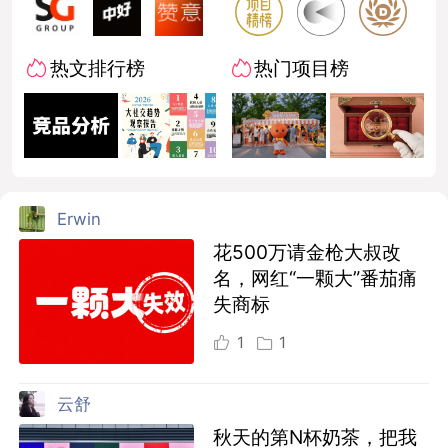
热文排行榜
热门项目榜
Erwin
花500万请金枪大叔改
名，网红“一颗大”番茄痛
失商标
1
1
云舒
秋天的第N杯奶茶，把我