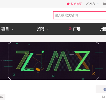
数英首页
发布
项目
招聘
广场
指
x0
53