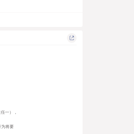
道任一），
行为将要