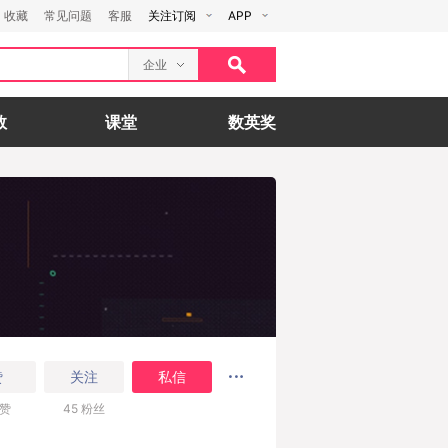
收藏
常见问题
客服
关注订阅
APP
企业
数
课堂
数英奖
赞
关注
私信
赞
45
粉丝