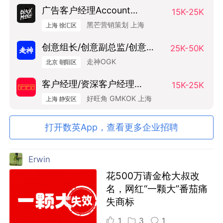
广告客户经理Account
15K-25K
Manager
黑芒营销策划 上海
上海 徐汇区
创意组长/创意副总监/创意总
25K-50K
监（Art Base）
走神OGK
北京 朝阳区
客户经理/资深客户经理
15K-25K
SAM/AM
好旺角 GMKOK 上海
上海 静安区
打开数英App，查看更多企业招聘
Erwin
花500万请金枪大叔改
名，网红“一颗大”番茄痛
失商标
1
3
1