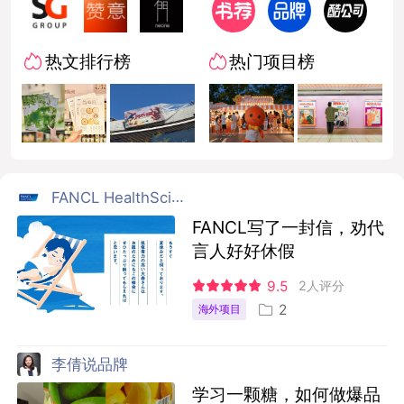
热文排行榜
热门项目榜
FANCL HealthScience
FANCL写了一封信，劝代
言人好好休假
9.5
2人评分
2
海外项目
李倩说品牌
学习一颗糖，如何做爆品