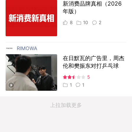
新消费品牌真相（2026
年版）
8
10
2
RIMOWA
在日默瓦的广告里，周杰
伦和樊振东对打乒乓球
5
1
1
上拉加载更多