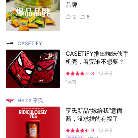
品牌
2
6
CASETiFY
CASETiFY推出蜘蛛侠手
机壳，看完谁不想要？
8
1人评分
1天前
Heinz 亨氏
亨氏新品“嫁给我”意面
酱，没求婚的有福了
9
1人评分