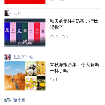
云舒
秋天的第N杯奶茶，把我
喝撑了
4
3
创意加油站
立秋海报合集，今天有喝
一杯了吗
1
骏小宝