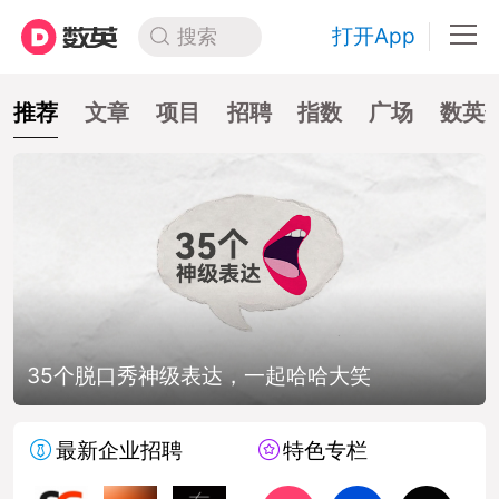
打开App
搜索
推荐
文章
项目
招聘
指数
广场
数英
35个脱口秀神级表达，一起哈哈大笑
最新企业招聘
特色专栏