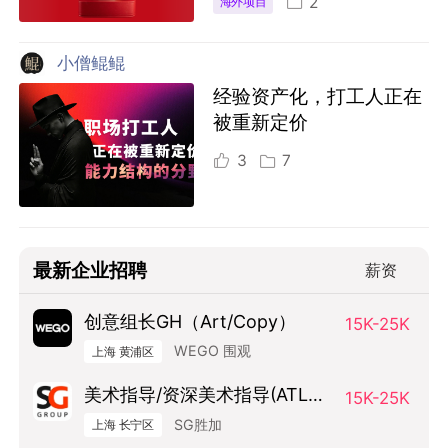
2
海外项目
小僧鲲鲲
经验资产化，打工人正在
被重新定价
3
7
最新企业招聘
薪资
创意组长GH（Art/Copy）
15K-25K
WEGO 围观
上海 黄浦区
美术指导/资深美术指导(ATL方
15K-25K
向）
SG胜加
上海 长宁区