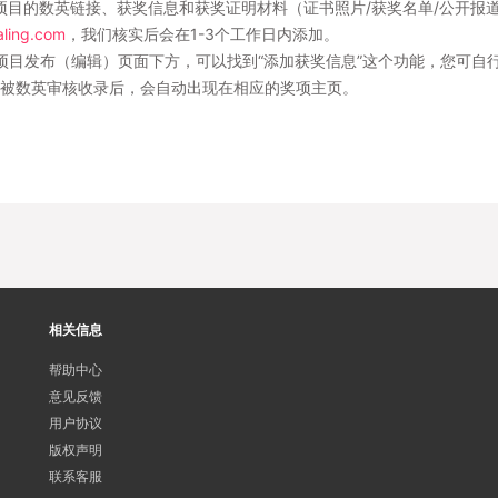
项目的数英链接、获奖信息和获奖证明材料（证书照片/获奖名单/公开报
ing.com
，我们核实后会在1-3个工作日内添加。
项目发布（编辑）页面下方，可以找到“添加获奖信息”这个功能，您可自
被数英审核收录后，会自动出现在相应的奖项主页。
相关信息
帮助中心
意见反馈
用户协议
版权声明
联系客服