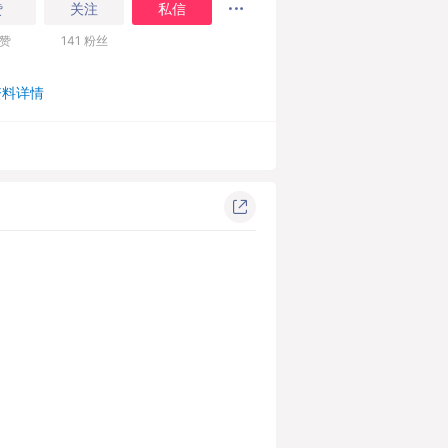
赞
关注
私信
赞
141
粉丝
资料详情