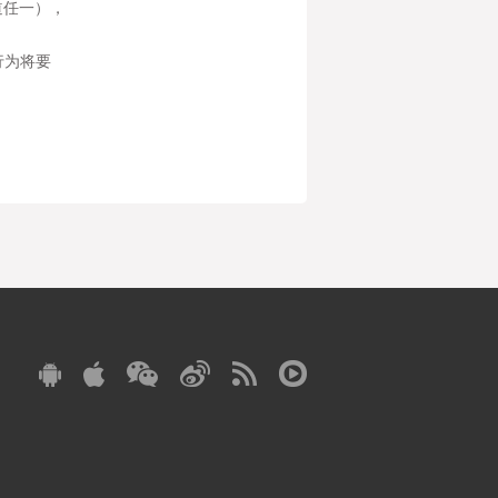
道任一），
行为将要