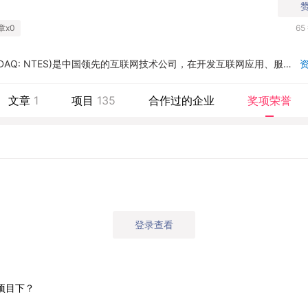
章x0
65
DAQ: NTES)是中国领先的互联网技术公司，在开发互联网应用、服务
易始终保持国内业界的领先地位。网易对中国互联网的发展具有强烈的
先进的互联网技术，加强人与人之间信息的交流和共享，实现“网聚人的
文章
1
项目
135
合作过的企业
奖项荣誉
登录查看
项目下？