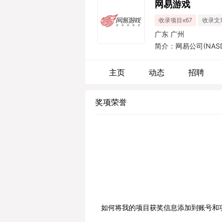
网易游戏
收录项目x67
收录文
广东 广州
简介：网易公司(NAS
及其它技术方面，网
使命感，网易利用最
主页
动态
招聘
力量”。...
奖项荣誉
如何将我的项目获奖信息添加到账号和