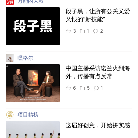
万能的大叔
段子黑，让所有公关又爱
又恨的“新技能”
3
1
2
嘿格尔
中国主播采访诺兰火到海
外，传播有点反常
6
5
1
项目精榜
这届好创意，开始拼实感