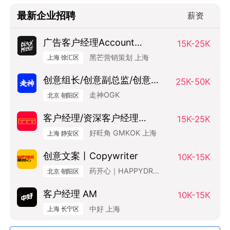
最新企业招聘
薪资
广告客户经理Account
15K-25K
Manager
黑芒营销策划 上海
上海 徐汇区
创意组长/创意副总监/创意总
25K-50K
监（Art Base）
走神OGK
北京 朝阳区
客户经理/资深客户经理
15K-25K
SAM/AM
好旺角 GMKOK 上海
上海 静安区
创意文案丨Copywriter
10K-15K
药开心｜HAPPYDRUG
北京 朝阳区
客户经理 AM
10K-15K
中好 上海
上海 长宁区