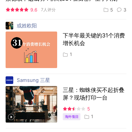
9.6
7人评分
5
3
或姓欧阳
下半年最关键的31个消费
增长机会
1
Samsung 三星
三星：蜘蛛侠买不起折叠
屏？现场打印一台
5
1
海外项目