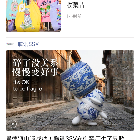
收藏品
1小时前
腾讯SSV
景德镇申遗成功！腾讯SSV在御窑厂生了只鹅