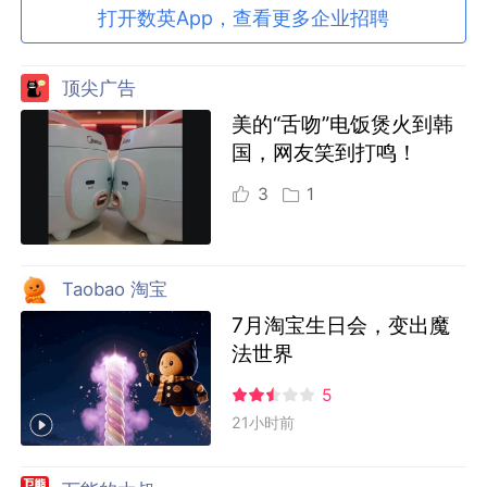
打开数英App，查看更多企业招聘
顶尖广告
美的“舌吻”电饭煲火到韩
国，网友笑到打鸣！
3
1
Taobao 淘宝
7月淘宝生日会，变出魔
法世界
5
21小时前