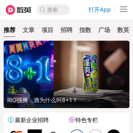
打开App
搜索
推荐
文章
项目
招聘
指数
广场
数英
RIO强爽：酒为什么叫8+1？
最新企业招聘
特色专栏