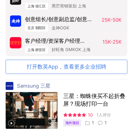
Manager
黑芒营销策划 上海
上海 徐汇区
创意组长/创意副总监/创意总
25K-50K
监（Art Base）
走神OGK
北京 朝阳区
客户经理/资深客户经理
15K-25K
SAM/AM
好旺角 GMKOK 上海
上海 静安区
打开数英App，查看更多企业招聘
Samsung 三星
三星：蜘蛛侠买不起折叠
屏？现场打印一台
10
1人评分
1
1
海外项目