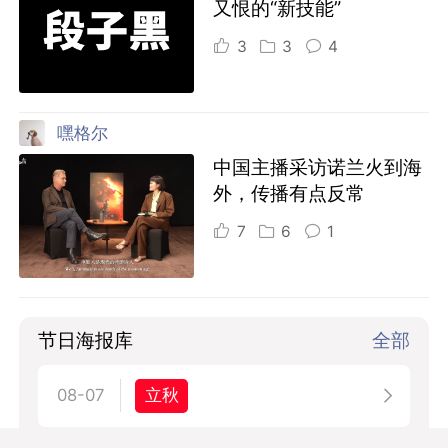
又恨的“新技能”
3
3
4
嘿格尔
中国主播采访诺兰火到海
外，传播有点反常
7
6
1
节日海报库
全部
立秋
08-07