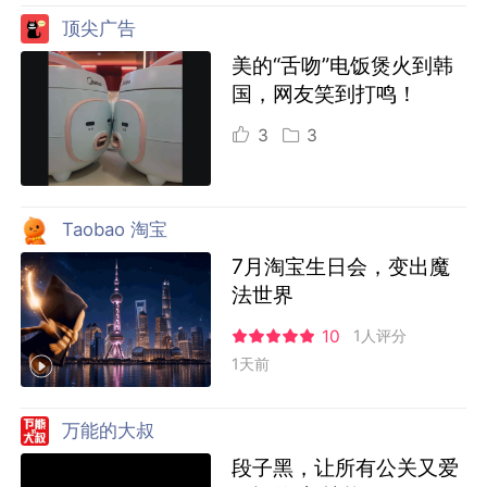
顶尖广告
美的“舌吻”电饭煲火到韩
国，网友笑到打鸣！
3
3
Taobao 淘宝
7月淘宝生日会，变出魔
法世界
10
1人评分
1天前
万能的大叔
段子黑，让所有公关又爱