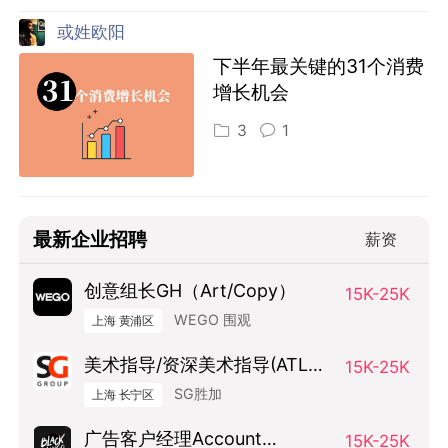
或姓欧阳
下半年最关键的31个消费
增长机会
3
1
最新企业招聘
薪资
创意组长GH（Art/Copy）
15K-25K
WEGO 围观
上海 黄浦区
美术指导/资深美术指导(ATL方
15K-25K
向）
SG胜加
上海 长宁区
广告客户经理Account
15K-25K