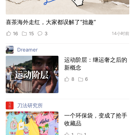
喜茶海外走红，大家都误解了“拙趣”
16
15
3
14小时前
Dreamer
运动阶层：继运奢之后的
新概念
8
6
刀法研究所
一个环保袋，变成了抢手
收藏品
1
1