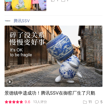
腾讯SSV
景德镇申遗成功！腾讯SSV在御窑厂生了只鹅
9.6
13人评分
11
5