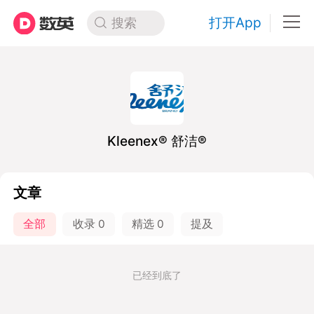
打开App
搜索
Kleenex® 舒洁®
文章
全部
收录
0
精选
0
提及
已经到底了