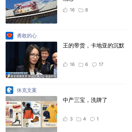
16
8
勇敢的心
王的带货，卡地亚的沉默
16
6
17
休克文案
中产三宝，洗牌了
3
4
1