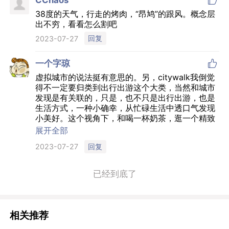

CChaos
38度的天气，行走的烤肉，“昂鸠”的跟风。概念层
出不穷，看看怎么割吧
回复
2023-07-27

一个字琼
虚拟城市的说法挺有意思的。另，citywalk我倒觉
得不一定要归类到出行出游这个大类，当然和城市
发现是有关联的，只是，也不只是出行出游，也是
生活方式，一种小确幸，从忙碌生活中透口气发现
小美好。这个视角下，和喝一杯奶茶，逛一个精致
小店，冥想，等等等等很多事差不多。
展开全部
同理，飞盘我也不觉得是应该从户外运动来看，拍
回复
2023-07-27
个出片的东西，去公园低成本消遣但想稍微有趣点
时髦点才是基本盘。大多数参与者大概不是奔着参
加飞盘比赛去的。
已经到底了
相关推荐