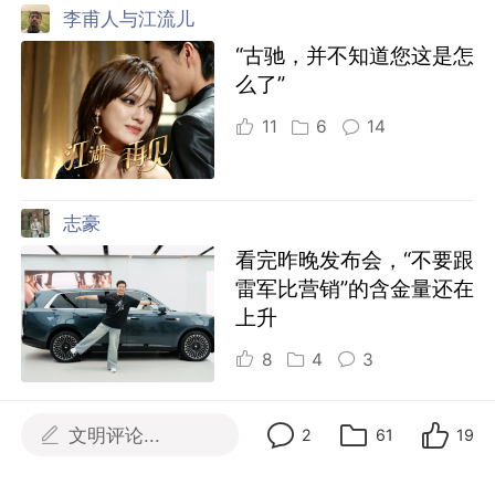
李甫人与江流儿
“古驰，并不知道您这是怎
么了”
11
6
14
志豪
看完昨晚发布会，“不要跟
雷军比营销”的含金量还在
上升
8
4
3
广告流言
文明评论...
2
61
19