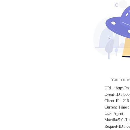
Your curre
URL
:
http://m
Event-ID
:
860
Client-IP
:
216
Current Time
:
User-Agent
:
Mozilla/5.0 (L
Request-ID
:
6