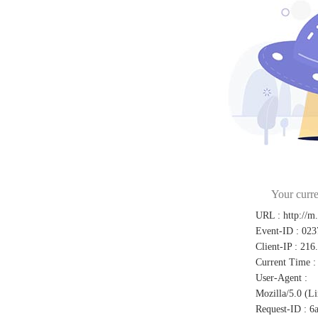
Your curre
URL
:
http://m
Event-ID
:
023
Client-IP
:
216
Current Time
:
User-Agent
:
Mozilla/5.0 (L
Request-ID
:
6