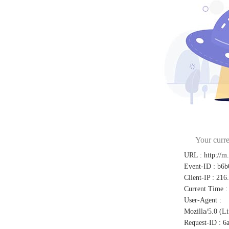
Your curre
URL
:
http://m
Event-ID
:
b6b
Client-IP
:
216
Current Time
:
User-Agent
:
Mozilla/5.0 (L
Request-ID
:
6