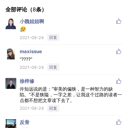
全部评论（
8
条）

小魏姐姐啊
回复
2021-09-24

maxissue
“????”
回复
2021-09-24

徐梓修
许知远说的是：“审美的偏狭，是一种智力的缺
陷。”不是狭隘，一字之差，让我这个过路的读者一
点都不想把文章读下去了。
回复
2021-09-24

反骨