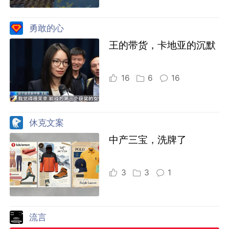
勇敢的心
王的带货，卡地亚的沉默
16
6
16
休克文案
中产三宝，洗牌了
3
3
1
流言