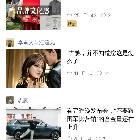
25
42
2
精选
李甫人与江流儿
“古驰，并不知道您这是怎
么了”
11
6
14
志豪
看完昨晚发布会，“不要跟
雷军比营销”的含金量还在
上升
8
4
3