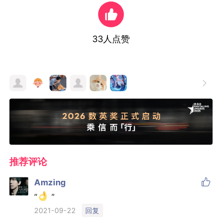
33
人点赞

推荐评论

Amzing
“
”
回复
2021-09-22