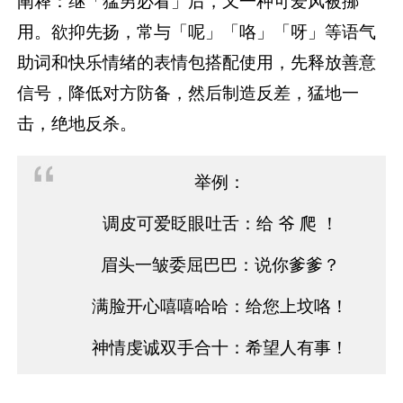
阐释：继「猛男必看」后，又一种可爱风被挪
用。欲抑先扬，常与「呢」「咯」「呀」等语气
助词和快乐情绪的表情包搭配使用，先释放善意
信号，降低对方防备，然后制造反差，猛地一
击，绝地反杀。
举例：
调皮可爱眨眼吐舌：给 爷 爬 ！
眉头一皱委屈巴巴：说你爹爹？
满脸开心嘻嘻哈哈：给您上坟咯！
神情虔诚双手合十：希望人有事！