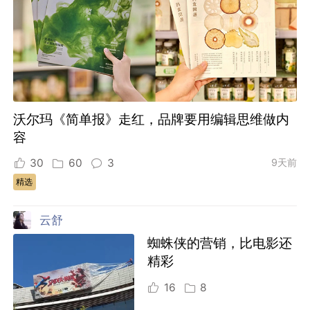
沃尔玛《简单报》走红，品牌要用编辑思维做内
容
30
60
3
9天前
精选
云舒
蜘蛛侠的营销，比电影还
精彩
16
8