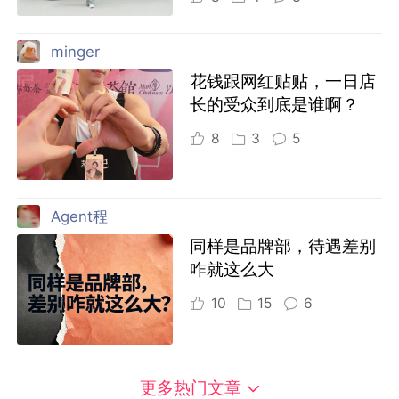
minger
花钱跟网红贴贴，一日店
长的受众到底是谁啊？
8
3
5
Agent程
同样是品牌部，待遇差别
咋就这么大
10
15
6
更多热门文章