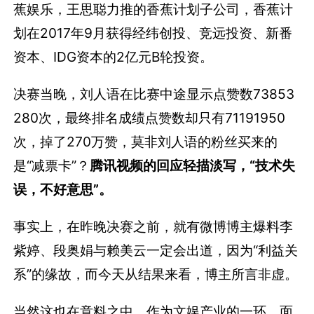
蕉娱乐，王思聪力推的香蕉计划子公司，香蕉计
划在2017年9月获得经纬创投、竞远投资、新番
资本、IDG资本的2亿元B轮投资。
决赛当晚，刘人语在比赛中途显示点赞数73853
280次，最终排名成绩点赞数却只有71191950
次，掉了270万赞，莫非刘人语的粉丝买来的
是“减票卡”？
腾讯视频的回应轻描淡写，“技术失
误，不好意思”。
事实上，在昨晚决赛之前，就有微博博主爆料李
紫婷、段奥娟与赖美云一定会出道，因为“利益关
系”的缘故，而今天从结果来看，博主所言非虚。
当然这也在意料之中，作为文娱产业的一环，面