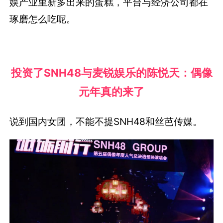
娱产业里新多出来的蛋糕，平台与经济公司都在
琢磨怎么吃呢。
投资了SNH48与麦锐娱乐的陈悦天：偶像
元年真的来了
说到国内女团，不能不提SNH48和丝芭传媒。