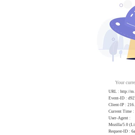
Your curre
URL
:
http://m
Event-ID
:
d92
Client-IP
:
216
Current Time
:
User-Agent
:
Mozilla/5.0 (L
Request-ID
:
6