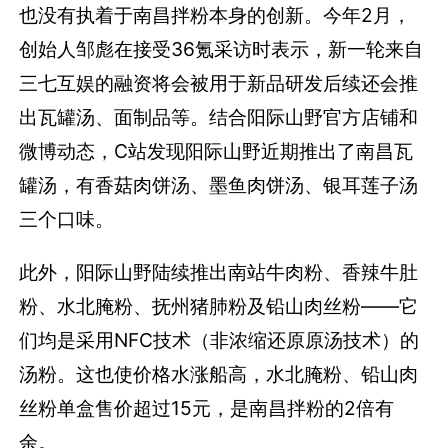
也没有执着于南昌拌粉本身的创新。今年2月，
创始人邹彪在接受36氪采访时表示，新一轮来自
三七互娱的融资将会被用于新品研发后续还会推
出瓦罐汤、面制品等。结合阳际山野官方店铺和
微博动态，C站发现阳际山野近期推出了南昌瓦
罐汤，有香菇肉饼汤、墨鱼肉饼汤、银耳莲子汤
三个口味。
此外，阳际山野陆续推出南站牛肉粉、香辣牛肚
粉、水北腌粉、抚州猪肺粉及铅山肉丝粉——它
们均是采用NFC技术（非浓缩还原原汤技术）的
汤粉。这也使价格水涨船高，水北腌粉、铅山肉
丝粉单盒售价超过15元，是南昌拌粉的2倍有
余。