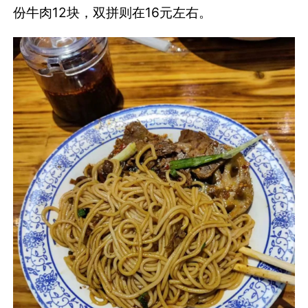
份牛肉12块，双拼则在16元左右。