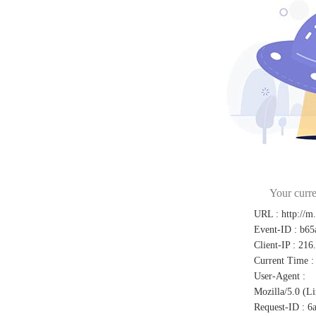
Your curre
URL
:
http://m
Event-ID
:
b65
Client-IP
:
216
Current Time
:
User-Agent
:
Mozilla/5.0 (L
Request-ID
:
6