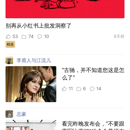
别再从小红书上批发洞察了
53
74
10
8天前
精选
李甫人与江流儿
“古驰，并不知道您这是怎
么了”
11
6
14
志豪
看完昨晚发布会，“不要跟