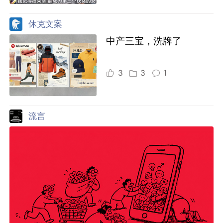
休克文案
中产三宝，洗牌了
3
3
1
流言