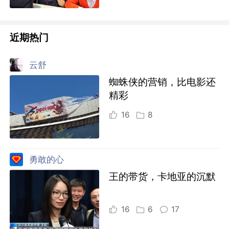
近期热门
云舒
蜘蛛侠的营销，比电影还
精彩
16
8
勇敢的心
王的带货，卡地亚的沉默
16
6
17