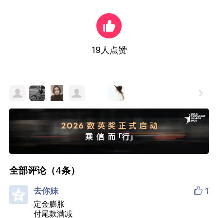
19
人点赞

全部评论（
4
条）

去你妹
1
定金膨胀
付尾款满减