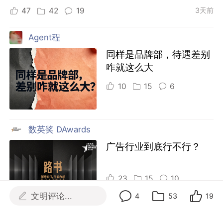
47
42
19
3天前
Agent程
同样是品牌部，待遇差别
咋就这么大
10
15
6
数英奖 DAwards
广告行业到底行不行？
23
15
10
文明评论...
4
53
19
项目精榜