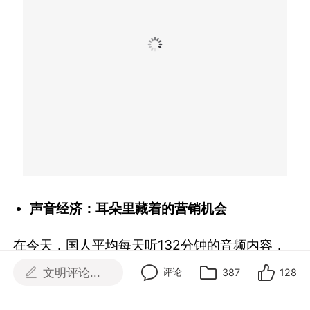
声音经济：耳朵里藏着的营销机会
在今天，国人平均每天听132分钟的音频内容，
媒介本身就拥有着巨大的黏性。音频使用习惯逐
文明评论...
评论
387
128
渐成熟，伴随着内容消费的升级，播客势必成为