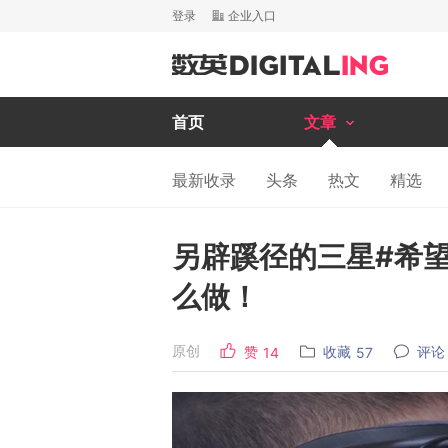
登录
企业入口
首页
文章
最新收录
头条
热文
精选
另辟蹊径的三星#希
么做！
原创
赞
收藏
评论
14
57