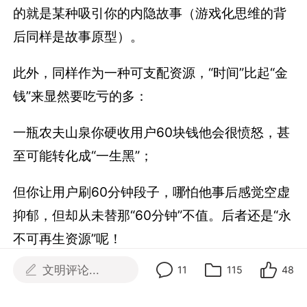
的就是某种吸引你的内隐故事（游戏化思维的背
后同样是故事原型）。
此外，同样作为一种可支配资源，“时间”比起“金
钱”来显然要吃亏的多：
一瓶农夫山泉你硬收用户60块钱他会很愤怒，甚
至可能转化成“一生黑”；
但你让用户刷60分钟段子，哪怕他事后感觉空虚
抑郁，但却从未替那“60分钟”不值。后者还是“永
不可再生资源”呢！
文明评论...
11
115
48
用户对时间的价值感知非常模糊。