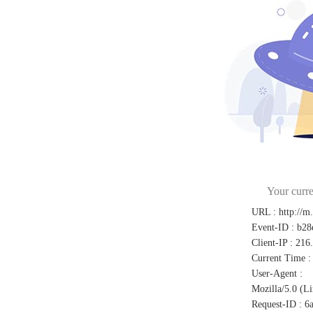
Your curre
URL
:
http://m
Event-ID
:
b28
Client-IP
:
216
Current Time
:
User-Agent
:
Mozilla/5.0 (L
Request-ID
:
6