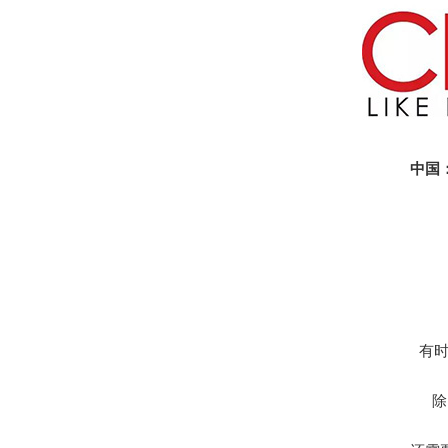
中国：C
有时
除