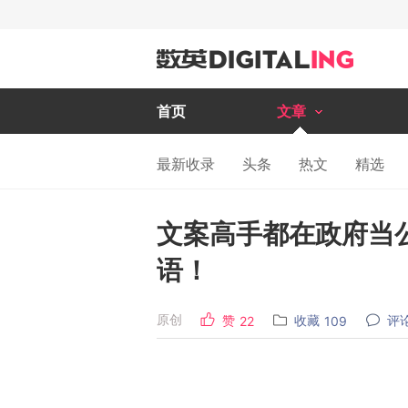
首页
文章
最新收录
头条
热文
精选
文案高手都在政府当
语！
原创
赞
收藏
评
22
109