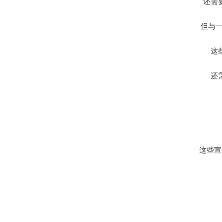
还需
但与一
这
还
这些宣