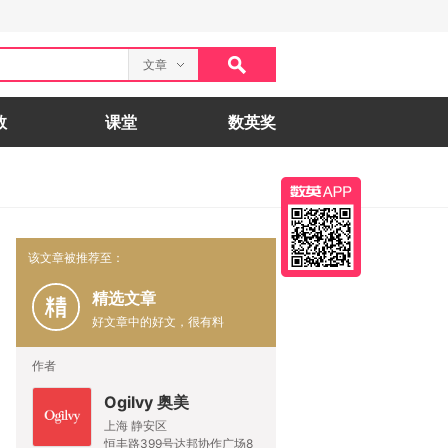
文章
数
课堂
数英奖
该文章被推荐至：
精选文章
好文章中的好文，很有料
作者
Ogilvy 奥美
上海 静安区
恒丰路399号达邦协作广场8