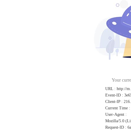
Your curre
URL
:
http://m
Event-ID
:
3e6
Client-IP
:
216
Current Time
:
User-Agent
:
Mozilla/5.0 (L
Request-ID
:
6