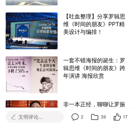
【吐血整理】分享罗辑思
维《时间的朋友》PPT精
美设计与编排！
一套不错海报的诞生：罗
辑思维《时间的朋友》跨
年演讲 海报欣赏
非一本正经，聊聊让罗振
宇“喝西北风”的理论基础
文明评论...
2
39
17