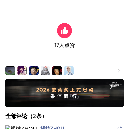
17
人点赞

全部评论（
2
条）

橘桔ZHOU