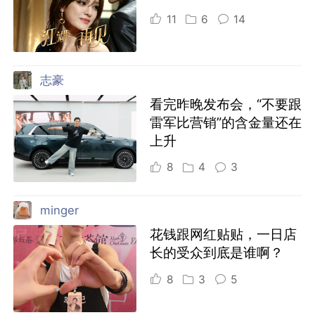
11
6
14
志豪
看完昨晚发布会，“不要跟
雷军比营销”的含金量还在
上升
8
4
3
minger
花钱跟网红贴贴，一日店
长的受众到底是谁啊？
8
3
5