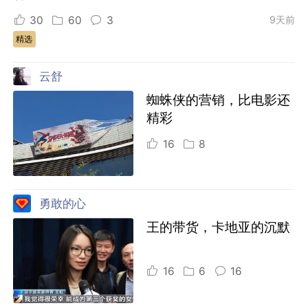
30
60
3
9天前
精选
云舒
蜘蛛侠的营销，比电影还
精彩
16
8
勇敢的心
王的带货，卡地亚的沉默
16
6
16