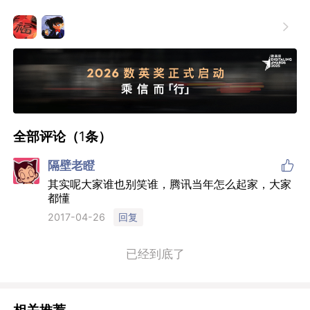

全部评论（
1
条）

隔壁老瞪
其实呢大家谁也别笑谁，腾讯当年怎么起家，大家
都懂
回复
2017-04-26
已经到底了