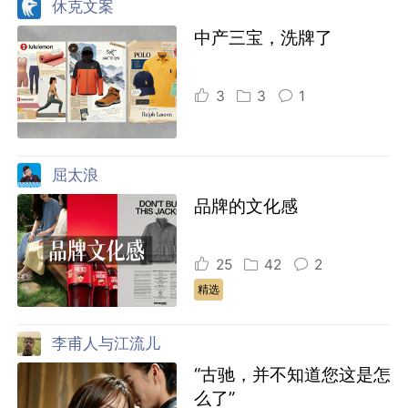
休克文案
中产三宝，洗牌了
3
3
1
屈太浪
品牌的文化感
25
42
2
精选
李甫人与江流儿
“古驰，并不知道您这是怎
么了”