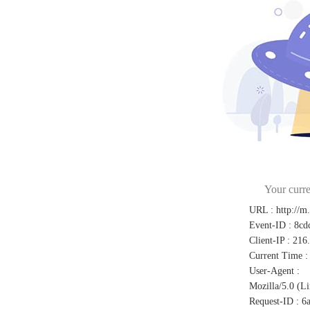
Your curre
URL
:
http://m
Event-ID
:
8cd
Client-IP
:
216
Current Time
:
User-Agent
:
Mozilla/5.0 (L
Request-ID
:
6