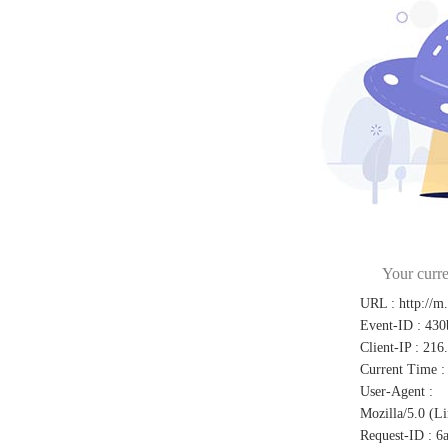
Your curre
URL
:
http://m
Event-ID
:
430
Client-IP
:
216
Current Time
:
User-Agent
:
Mozilla/5.0 (L
Request-ID
:
6