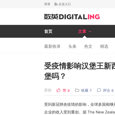
登录
企业入口
首页
文章
最新收录
头条
热文
精选
受疫情影响汉堡王新
堡吗？
原创
赞
收藏
评论
8
7
6
受到新冠肺炎疫情的影响，全球多国相继
企业的收入受到重创。据 The New Zeal