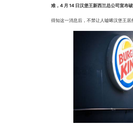
难，4 月 14 日汉堡王新西兰总公司宣
得知这一消息后，不禁让人嘘唏汉堡王居