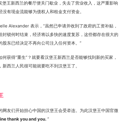
后，汉堡王新西兰的餐厅便关门歇业，失去了营业收入，这严重影响
经没有现金流能够为债权人和租金支付资金。
elle Alexander 表示，“虽然已申请并收到了政府的工资补贴，
但封锁何时结束，经济将以多快的速度复苏，这些都存在很大的
的股东已经决定不再向公司注入任何资本。”
如何获得“重生”？就要看汉堡王新西兰是否能够找到新的买家，
，新西兰人民很可能就要吃不到汉堡王了。
王
的网友们开始担心中国的汉堡王会受牵连。为此汉堡王中国官微
fine thank you and you.
”