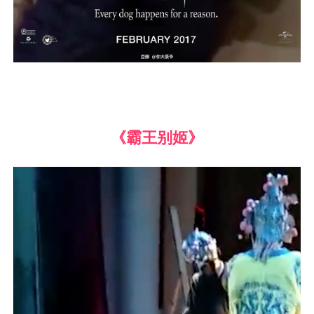
《霸王别姬》