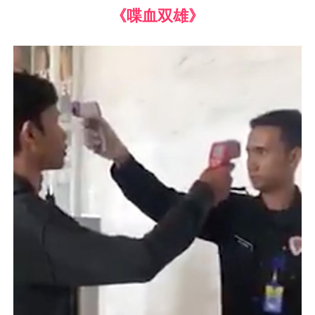
《喋血双雄》