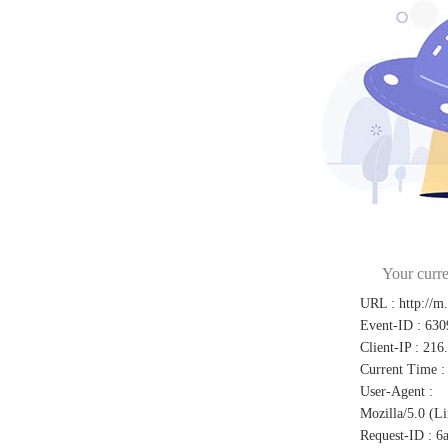
Your curre
URL
:
http://m
Event-ID
:
630
Client-IP
:
216
Current Time
:
User-Agent
:
Mozilla/5.0 (L
Request-ID
:
6