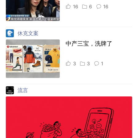
16
6
16
休克文案
中产三宝，洗牌了
3
3
1
流言