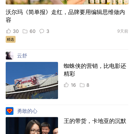
沃尔玛《简单报》走红，品牌要用编辑思维做内
容
30
60
3
9天前
精选
云舒
蜘蛛侠的营销，比电影还
精彩
16
8
勇敢的心
王的带货，卡地亚的沉默