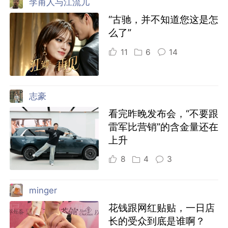
李甫人与江流儿
“古驰，并不知道您这是怎
么了”
11
6
14
志豪
看完昨晚发布会，“不要跟
雷军比营销”的含金量还在
上升
8
4
3
minger
花钱跟网红贴贴，一日店
长的受众到底是谁啊？