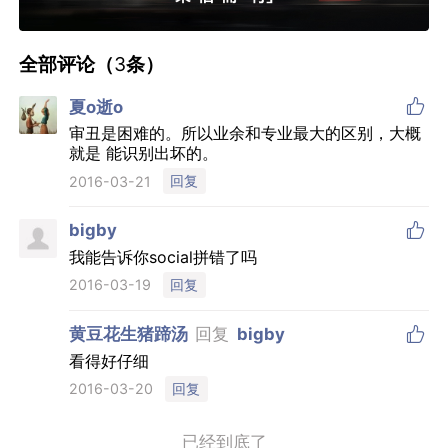
全部评论（
3
条）

夏o逝o
审丑是困难的。所以业余和专业最大的区别，大概
就是 能识别出坏的。
回复
2016-03-21

bigby
我能告诉你social拼错了吗
回复
2016-03-19

黄豆花生猪蹄汤
回复
bigby
看得好仔细
回复
2016-03-20
已经到底了