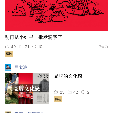
别再从小红书上批发洞察了
49
71
10
7天前
精选
屈太浪
品牌的文化感
25
42
2
精选