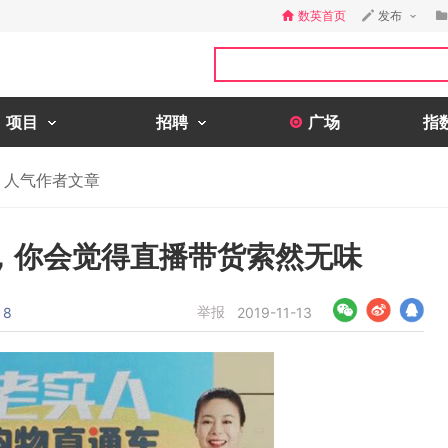
数英首页
发布
项目
招聘
广场
指
人气作者文章
，你会觉得直播带货索然无味
举报
8
2019-11-13