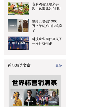
老乡鸡请汪顺来参
观，这事儿妙在哪儿
输给LV要赔1000
万？茉莉奶白快笑疯
了
科技企业为什么疯了
一样往杭州跑
近期精选文章
更多