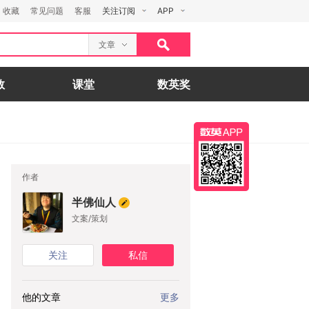
收藏
常见问题
客服
关注订阅
APP
文章
数
课堂
数英奖
作者
半佛仙人
文案/策划
关注
私信
他的文章
更多