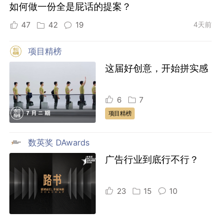
如何做一份全是屁话的提案？
47
42
19
4天前
项目精榜
这届好创意，开始拼实感
6
7
项目精榜
数英奖 DAwards
广告行业到底行不行？
23
15
10