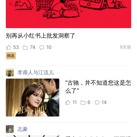
别再从小红书上批发洞察了
53
74
10
9天前
精选
李甫人与江流儿
“古驰，并不知道您这是怎
么了”
11
6
14
志豪