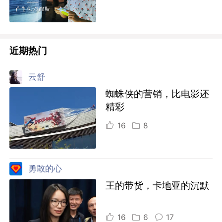
近期热门
云舒
蜘蛛侠的营销，比电影还
精彩
16
8
勇敢的心
王的带货，卡地亚的沉默
16
6
17