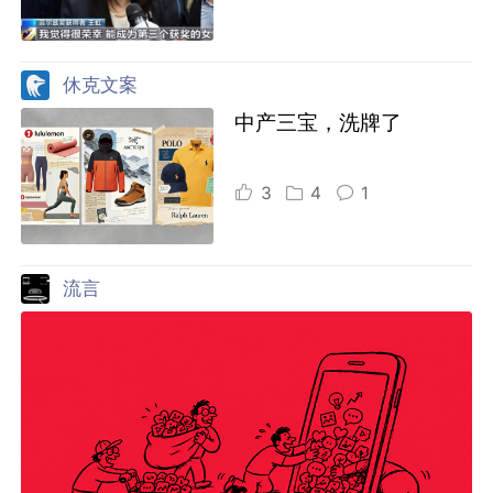
休克文案
中产三宝，洗牌了
3
4
1
流言