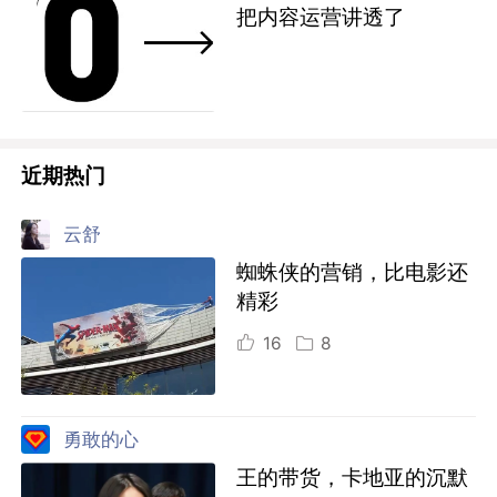
把内容运营讲透了
近期热门
云舒
蜘蛛侠的营销，比电影还
精彩
16
8
勇敢的心
王的带货，卡地亚的沉默