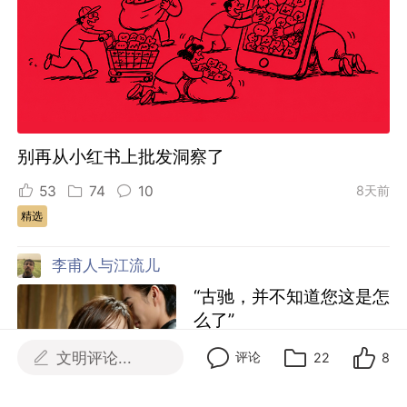
别再从小红书上批发洞察了
53
74
10
8天前
精选
李甫人与江流儿
“古驰，并不知道您这是怎
么了”
11
6
14
文明评论...
评论
22
8