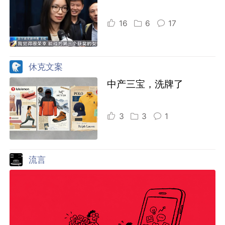
16
6
17
休克文案
中产三宝，洗牌了
3
3
1
流言