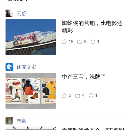
云舒
蜘蛛侠的营销，比电影还
精彩
18
8
1
休克文案
中产三宝，洗牌了
3
4
1
志豪