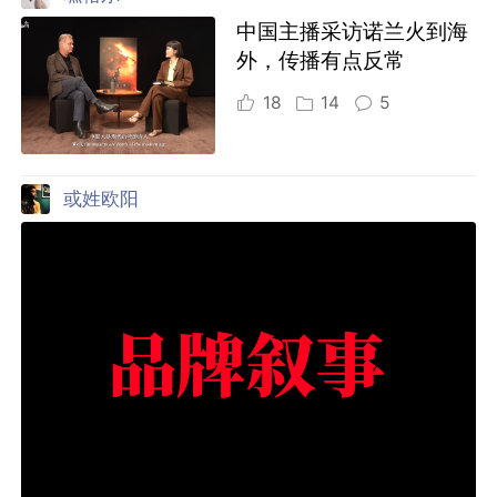
中国主播采访诺兰火到海
外，传播有点反常
18
14
5
或姓欧阳