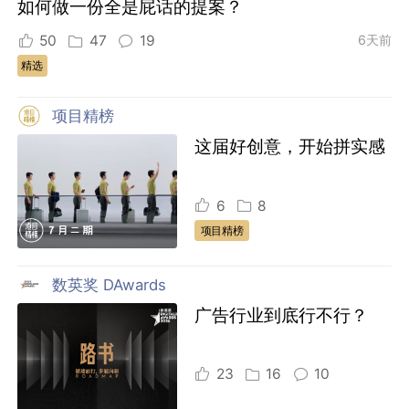
如何做一份全是屁话的提案？
50
47
19
6天前
精选
项目精榜
这届好创意，开始拼实感
6
8
项目精榜
数英奖 DAwards
广告行业到底行不行？
23
16
10