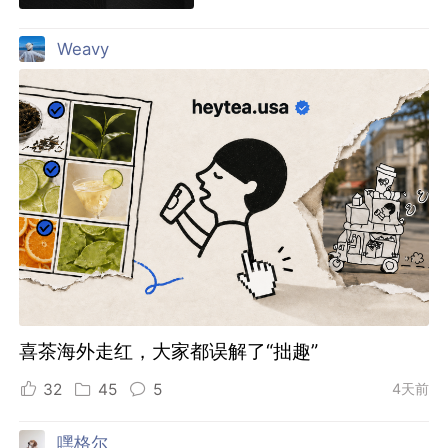
Weavy
喜茶海外走红，大家都误解了“拙趣”
32
45
5
4天前
嘿格尔